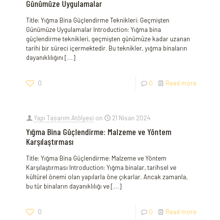
Günümüze Uygulamalar
Title:‍ Yığma⁣ Bina Güçlendirme Teknikleri: ⁢Geçmişten
Günümüze Uygulamalar Introduction: Yığma bina​
güçlendirme teknikleri, geçmişten ‌günümüze kadar uzanan
tarihi ⁢bir süreci içermektedir. Bu teknikler, yığma binaların
dayanıklılığını
[…]
0
0
Read more
Yapı Tasarım Atölyesi
on
21 Nisan 2024
Yığma Bina Güçlendirme: Malzeme ve Yöntem
Karşılaştırması
Title: Yığma Bina Güçlendirme: Malzeme ve Yöntem
Karşılaştırması Introduction: Yığma ⁢binalar, tarihsel ve
kültürel önemi olan yapılarla öne‍ çıkarlar. Ancak zamanla,
bu tür binaların dayanıklılığı ‍ve
[…]
0
0
Read more