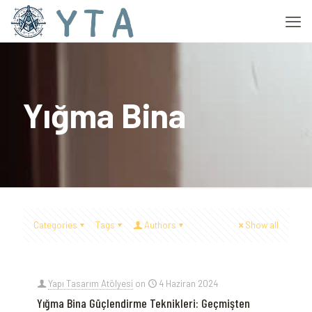
Yığma Bina
Categories
Tags
Authors
Show all
Yapı Tasarım Atölyesi
on
4 Haziran 2024
Yığma Bina Güçlendirme Teknikleri: Geçmişten