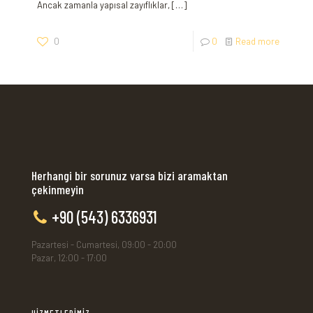
Ancak zamanla yapısal zayıflıklar,
[…]
0
0
Read more
Herhangi bir sorunuz varsa bizi aramaktan
çekinmeyin
+90 (543) 6336931
Pazartesi - Cumartesi, 09:00 - 20:00
Pazar, 12:00 - 17:00