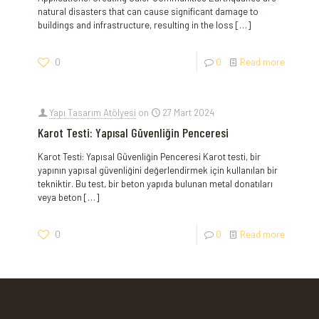
natural disasters that can cause significant damage to
buildings and infrastructure, resulting in the loss
[…]
0
0
Read more
Yapı Tasarım Atölyesi
on
27 Mart 2024
Karot Testi: Yapısal Güvenliğin Penceresi
Karot Testi: Yapısal Güvenliğin Penceresi Karot testi, bir⁤
yapının yapısal güvenliğini değerlendirmek⁤ için kullanılan bir
tekniktir. Bu test, bir beton yapıda⁢ bulunan metal donatıları
veya beton
[…]
0
0
Read more