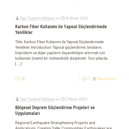
Yapı Tasarım Atölyesi
on
16 Nisan 2024
Karbon Fiber Kullanımı ile Yapısal Güçlendirmede
Yenilikler
Title: Karbon Fiber Kullanımı ile Yapısal ⁣Güçlendirmede
Yenilikler Introduction: Yapısal güçlendirme, binaların,‍
köprülerin ve diğer yapıların dayanıklılığını artırmak için
kullanılan önemli bir mühendislik disiplinidir. ⁢Son yıllarda,
[…]
0
0
Read more
Yapı Tasarım Atölyesi
on
2 Nisan 2024
Bölgesel Deprem Güçlendirme Projeleri ve
Uygulamaları
Regional Earthquake Strengthening Projects and
Applications: Creating Safer Communities Earthquakes are