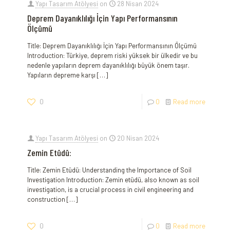
Yapı Tasarım Atölyesi
on
28 Nisan 2024
Deprem Dayanıklılığı İçin Yapı Performansının
Ölçümü
Title: Deprem Dayanıklılığı İçin Yapı Performansının Ölçümü
Introduction: Türkiye, deprem ​riski yüksek bir ülkedir ve⁢ bu
nedenle yapıların deprem dayanıklılığı büyük önem taşır.
⁣Yapıların depreme karşı
[…]
0
0
Read more
Yapı Tasarım Atölyesi
on
20 Nisan 2024
Zemin Etüdü:
Title: Zemin Etüdü: Understanding the Importance of Soil
Investigation Introduction: Zemin etüdü, also known as soil
investigation, is a crucial process in civil engineering and
construction
[…]
0
0
Read more