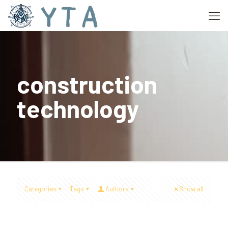
construction
technology
Categories
Tags
Authors
Show all