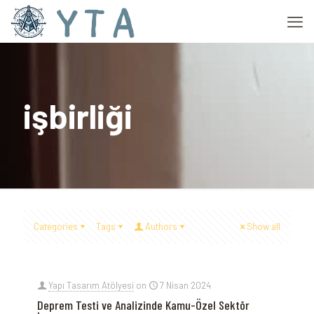
işbirliği
Categories
Tags
Authors
Show all
Yapı Tasarım Atölyesi
on
7 Nisan 2024
Deprem Testi ve Analizinde Kamu-Özel Sektör