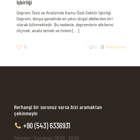
İşbirliği
Deprem Testi ve Analizinde Kamu-Özel Sektör İşbirliği
Deprem, dünya genelinde en yıkıcı doğal afetlerden biri
olarak bilinmektedir. Bu nedenle, depremlerin etkilerini
ölçmek, analiz etmek ve önlem
[…]
0
0
Read more
Herhangi bir sorunuz varsa bizi aramaktan
çekinmeyin
+90 (543) 6336931
Pazartesi - Cumartesi, 09:00 - 20:00