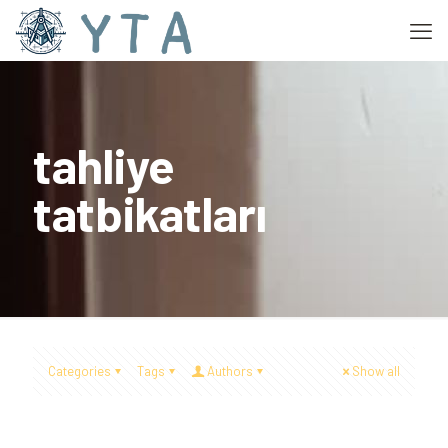
tahliye
tatbikatları
Categories
Tags
Authors
Show all