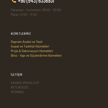
+90 (543) 6336931
Pazartesi - Cumartesi, 09:00 - 20:00
Pazar, 12:00 - 17:00
HİZMETLERİMİZ
Deprem Analizi ve Testi
İnşaat ve Taahhüt Hizmetleri
Proje & Dekorasyon Hizmetleri
Bina – Yapı ve Güçlendirme Hizmetleri
İLETİŞİM
KAVAKLI MAHALLESİ
BEYLİKDÜZÜ,
İSTANBUL