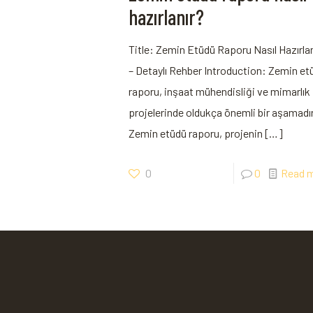
hazırlanır?
Title: Zemin Etüdü Raporu Nasıl Hazırla
– Detaylı Rehber Introduction: Zemin et
raporu, inşaat mühendisliği ve mimarlık
projelerinde oldukça önemli bir aşamadır
Zemin etüdü raporu, projenin
[…]
0
0
Read 