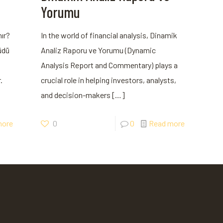
Yorumu
nır?
In the world of‌ financial analysis, Dinamik
üdü
‌Analiz Raporu ve Yorumu (Dynamic
Analysis Report and Commentary) plays‍ a
.
crucial role in helping investors, analysts,
and decision-makers
[…]
more
0
0
Read more