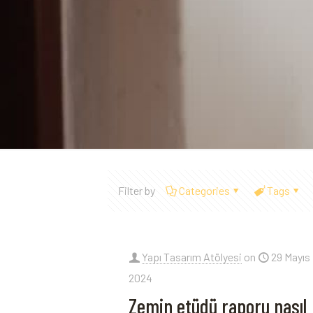
Filter by
Categories
Tags
Yapı Tasarım Atölyesi
on
29 Mayıs
2024
Zemin etüdü raporu nasıl