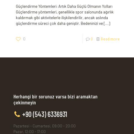
Güçlendirme Yöntemleri: Artık Daha Güçlü Olmanın Yolları
Güçlendirme yöntemleri, genellikle spor salonunda ağırlık
kaldırmak gibi aktivitelerle ilişkilendirilir, ancak aslında
güçlendirme süreci çok daha geniştir. Bedeninizi ve
[…]
0
0
Read more
Herhangi bir sorunuz varsa bizi aramaktan
çekinmeyin
+90 (543) 6336931
Pazartesi - Cumartesi, 09:00 - 20:00
Pazar, 12:00 - 17:00