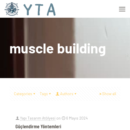
muscle building
Categories
Tags
Authors
Show all
Yapı Tasarım Atölyesi
on
6 Mayıs 2024
Güçlendirme Yöntemleri