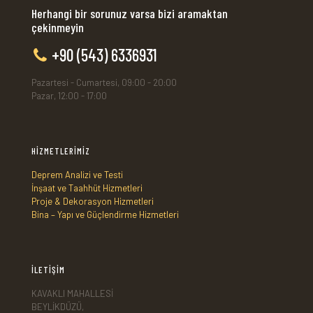
Herhangi bir sorunuz varsa bizi aramaktan
çekinmeyin
+90 (543) 6336931
Pazartesi - Cumartesi, 09:00 - 20:00
Pazar, 12:00 - 17:00
HİZMETLERİMİZ
Deprem Analizi ve Testi
İnşaat ve Taahhüt Hizmetleri
Proje & Dekorasyon Hizmetleri
Bina – Yapı ve Güçlendirme Hizmetleri
İLETİŞİM
KAVAKLI MAHALLESİ
BEYLİKDÜZÜ,