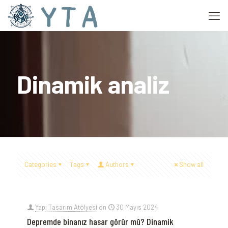
Dinamik analiz
Categories
Tags
Authors
Show all
Yapı Tasarım Atölyesi
on
30 Mayıs 2024
Depremde binanız hasar görür mü? Dinamik