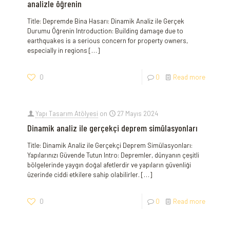
analizle öğrenin
Title: Depremde Bina Hasarı: Dinamik Analiz ile Gerçek
Durumu Öğrenin Introduction: Building damage due to
earthquakes is a serious concern for property owners,
especially in regions
[…]
0
0
Read more
Yapı Tasarım Atölyesi
on
27 Mayıs 2024
Dinamik analiz ile gerçekçi deprem simülasyonları
Title: Dinamik Analiz ile Gerçekçi Deprem Simülasyonları:
Yapılarınızı Güvende Tutun Intro: Depremler, dünyanın çeşitli
bölgelerinde yaygın doğal afetlerdir ve yapıların güvenliği
üzerinde ciddi etkilere sahip olabilirler.
[…]
0
0
Read more