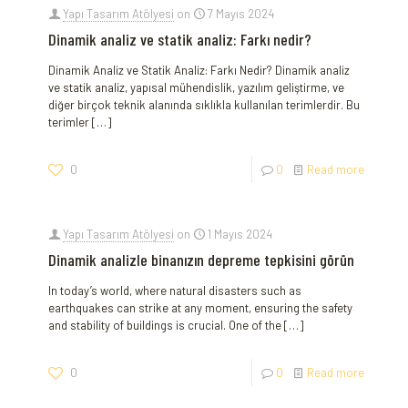
Yapı Tasarım Atölyesi
on
7 Mayıs 2024
Dinamik analiz ve statik analiz: Farkı nedir?
Dinamik Analiz ve Statik Analiz: Farkı Nedir? Dinamik analiz
ve statik analiz, yapısal mühendislik, yazılım geliştirme, ve
diğer birçok teknik alanında sıklıkla kullanılan terimlerdir. Bu
terimler
[…]
0
0
Read more
Yapı Tasarım Atölyesi
on
1 Mayıs 2024
Dinamik analizle binanızın depreme tepkisini görün
In today’s world, where natural disasters such as
earthquakes can strike at any moment, ensuring the safety
and stability of buildings is crucial. One of the
[…]
0
0
Read more