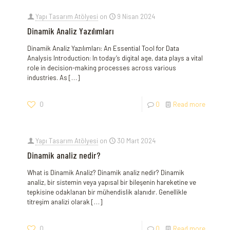
Yapı Tasarım Atölyesi
on
9 Nisan 2024
Dinamik Analiz Yazılımları
Dinamik Analiz Yazılımları: An Essential Tool for Data
Analysis Introduction: In today’s digital age, data plays a vital
role in decision-making processes across various
industries. As
[…]
0
0
Read more
Yapı Tasarım Atölyesi
on
30 Mart 2024
Dinamik analiz nedir?
What is Dinamik Analiz? Dinamik analiz nedir? Dinamik
analiz, bir sistemin veya yapısal bir bileşenin hareketine ve
tepkisine odaklanan bir mühendislik alanıdır. Genellikle
titreşim analizi olarak
[…]
0
0
Read more