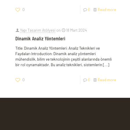
0
0
Read more
Yapı Tasarım Atölyesi
on
18 Mart 2024
Dinamik Analiz Yöntemleri
Title: Dinamik Analiz Yöntemleri: Analiz Teknikleri ve
Faydaları Introduction: Dinamik analiz ⁢yöntemleri
mühendislik, bilim ve teknolojinin⁣ çeşitli alanlarında önemli
bir rol oynamaktadır. Bu analiz teknikleri, sistemlerin
[…]
0
0
Read more