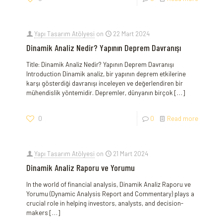
Yapı Tasarım Atölyesi
on
22 Mart 2024
Dinamik Analiz Nedir? Yapının Deprem Davranışı
Title: Dinamik Analiz Nedir? Yapının Deprem Davranışı
Introduction Dinamik analiz, bir yapının deprem etkilerine
karşı gösterdiği davranışı inceleyen ve değerlendiren bir
mühendislik yöntemidir. Depremler, dünyanın birçok
[…]
0
0
Read more
Yapı Tasarım Atölyesi
on
21 Mart 2024
Dinamik Analiz Raporu ve Yorumu
In the world of‌ financial analysis, Dinamik ‌Analiz Raporu ve
Yorumu (Dynamic Analysis Report and Commentary) plays‍ a
crucial role in helping investors, analysts, and decision-
makers
[…]