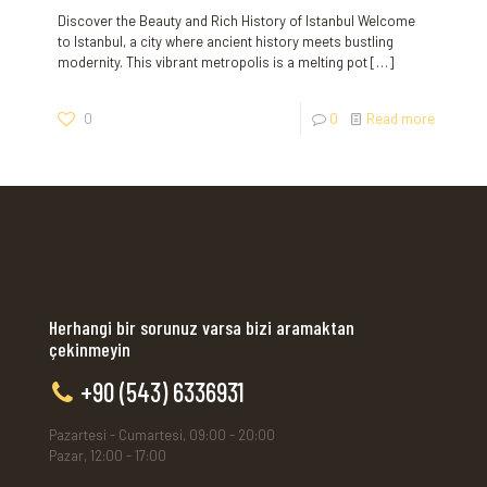
Discover the Beauty and Rich History of Istanbul Welcome
to Istanbul, a city where ancient history meets bustling
modernity. This vibrant metropolis is a melting pot
[…]
0
0
Read more
Herhangi bir sorunuz varsa bizi aramaktan
çekinmeyin
+90 (543) 6336931
Pazartesi - Cumartesi, 09:00 - 20:00
Pazar, 12:00 - 17:00