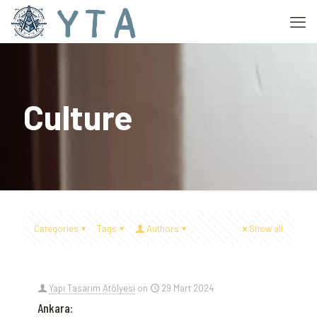
Culture
Categories
Tags
Authors
Show all
Yapı Tasarım Atölyesi
on
29 Mart 2024
Ankara: