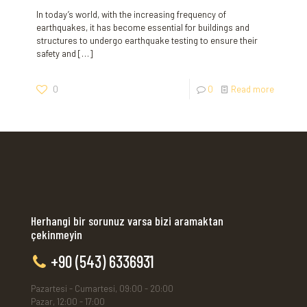
In today’s world, with the increasing frequency of
earthquakes, it has become essential for buildings and
structures to undergo earthquake testing to ensure their
safety and
[…]
0
0
Read more
Herhangi bir sorunuz varsa bizi aramaktan
çekinmeyin
+90 (543) 6336931
Pazartesi - Cumartesi, 09:00 - 20:00
Pazar, 12:00 - 17:00