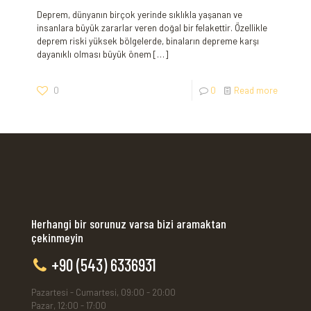
Deprem,​ dünyanın birçok yerinde sıklıkla yaşanan ve
insanlara büyük zararlar veren ​doğal bir felakettir.‌ Özellikle
deprem riski yüksek bölgelerde, binaların depreme‍ karşı
dayanıklı olması büyük önem
[…]
0
0
Read more
Herhangi bir sorunuz varsa bizi aramaktan
çekinmeyin
+90 (543) 6336931
Pazartesi - Cumartesi, 09:00 - 20:00
Pazar, 12:00 - 17:00