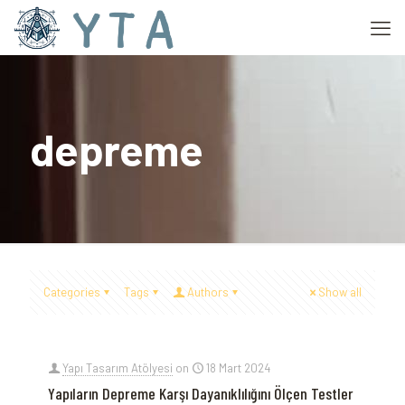
depreme
Categories
Tags
Authors
Show all
Yapı Tasarım Atölyesi
on
18 Mart 2024
Yapıların Depreme Karşı Dayanıklılığını Ölçen Testler