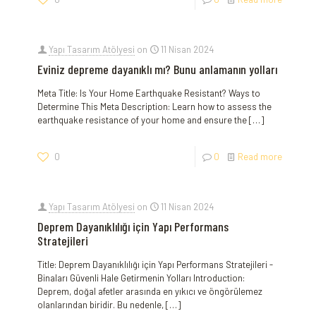
Yapı Tasarım Atölyesi
on
11 Nisan 2024
Eviniz depreme dayanıklı mı? Bunu anlamanın yolları
Meta Title: Is Your Home Earthquake Resistant? Ways to
Determine This Meta Description: Learn how to assess the
earthquake resistance of your home and ensure the
[…]
0
0
Read more
Yapı Tasarım Atölyesi
on
11 Nisan 2024
Deprem Dayanıklılığı için Yapı Performans
Stratejileri
Title: Deprem​ Dayanıklılığı⁣ için Yapı Performans Stratejileri ⁢-
Binaları Güvenli Hale Getirmenin Yolları Introduction:
Deprem, doğal⁣ afetler arasında en yıkıcı ve⁣ öngörülemez
olanlarından biridir. Bu nedenle,
[…]