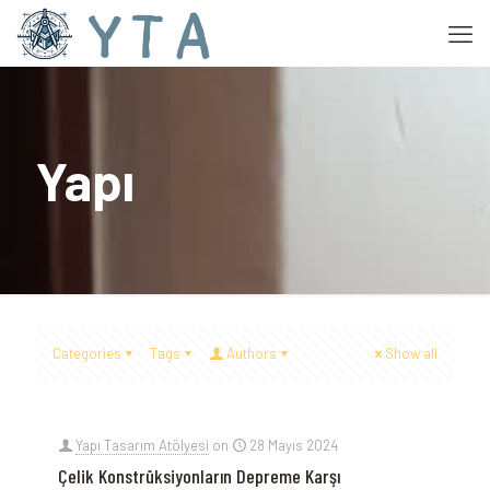
Yapı
Categories
Tags
Authors
Show all
Yapı Tasarım Atölyesi
on
28 Mayıs 2024
Çelik Konstrüksiyonların Depreme Karşı