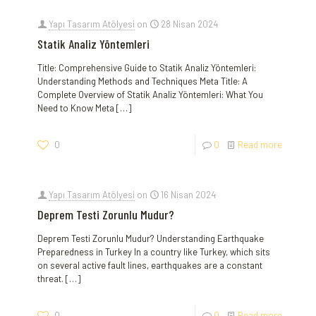
Yapı Tasarım Atölyesi
on
28 Nisan 2024
Statik Analiz Yöntemleri
Title: Comprehensive Guide to Statik Analiz Yöntemleri:
Understanding Methods and Techniques Meta Title: A
Complete Overview of Statik Analiz Yöntemleri: What You
Need to Know Meta
[…]
0
0
Read more
Yapı Tasarım Atölyesi
on
16 Nisan 2024
Deprem Testi Zorunlu Mudur?
Deprem Testi Zorunlu Mudur? Understanding Earthquake
Preparedness in Turkey In a country like Turkey, which sits
on several active fault lines, earthquakes are a constant
threat.
[…]
0
0
Read more