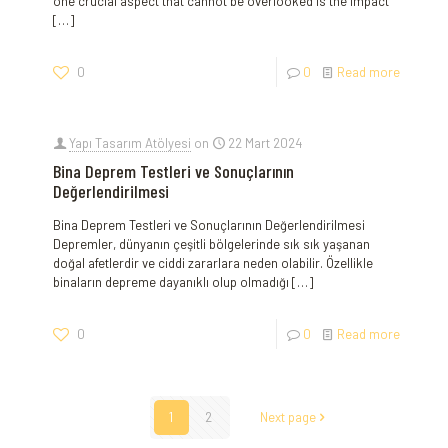
one crucial⁣ aspect that cannot be overlooked is the impact
[…]
0
0
Read more
Yapı Tasarım Atölyesi
on
22 Mart 2024
Bina Deprem Testleri ve Sonuçlarının
Değerlendirilmesi
Bina Deprem Testleri ve Sonuçlarının Değerlendirilmesi
Depremler, dünyanın çeşitli bölgelerinde sık sık yaşanan
doğal afetlerdir ve ciddi zararlara neden ⁢olabilir.⁢ Özellikle
binaların depreme dayanıklı olup olmadığı
[…]
0
0
Read more
1
2
Next page