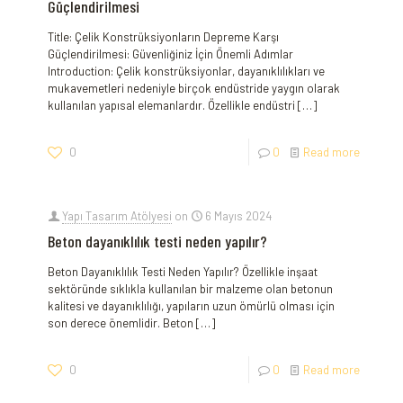
Güçlendirilmesi
Title: Çelik Konstrüksiyonların‍ Depreme ​Karşı
‍Güçlendirilmesi: Güvenliğiniz İçin Önemli ‌Adımlar
Introduction: Çelik ​konstrüksiyonlar, dayanıklılıkları‍ ve
mukavemetleri nedeniyle birçok endüstride yaygın⁤ olarak
kullanılan yapısal elemanlardır. ⁢Özellikle​ endüstri
[…]
0
0
Read more
Yapı Tasarım Atölyesi
on
6 Mayıs 2024
Beton dayanıklılık testi neden yapılır?
Beton Dayanıklılık Testi Neden Yapılır? Özellikle inşaat
sektöründe sıklıkla kullanılan bir malzeme olan betonun
kalitesi ve dayanıklılığı, yapıların uzun ömürlü olması için
son derece önemlidir. Beton
[…]
0
0
Read more