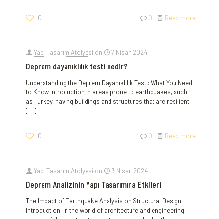
0
0
Read more
Yapı Tasarım Atölyesi
on
7 Nisan 2024
Deprem dayanıklılık testi nedir?
Understanding the Deprem Dayanıklılık Testi: What You Need
to Know Introduction In areas prone to earthquakes, such
as Turkey, having buildings and structures that are resilient
[…]
0
0
Read more
Yapı Tasarım Atölyesi
on
3 Nisan 2024
Deprem Analizinin Yapı Tasarımına Etkileri
The Impact of Earthquake Analysis on Structural Design
Introduction: In the world of architecture and engineering,