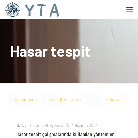
Hasar tespit
Categories
Tags
Authors
Show all
Yapı Tasarım Atölyesi
on
14 Haziran 2024
Hasar tespit çalışmalarında kullanılan yöntemler