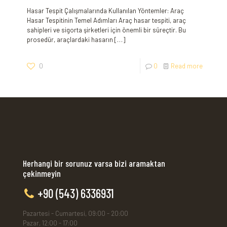
Hasar Tespit Çalışmalarında Kullanılan Yöntemler: Araç
Hasar Tespitinin Temel Adımları Araç hasar tespiti, araç
sahipleri ve sigorta şirketleri için önemli bir süreçtir. Bu
prosedür, araçlardaki hasarın
[…]
0
0
Read more
Herhangi bir sorunuz varsa bizi aramaktan
çekinmeyin
+90 (543) 6336931
Pazartesi - Cumartesi, 09:00 - 20:00
Pazar, 12:00 - 17:00