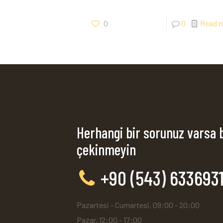
0
0
Read 
Herhangi bir sorunuz varsa 
çekinmeyin
+90 (543) 633693
Pazartesi - Cumartesi, 09:00 - 20:00
Pazar, 12:00 - 17:00