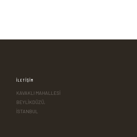
İLETİŞİM
KAVAKLI MAHALLESİ
BEYLİKDÜZÜ,
İSTANBUL