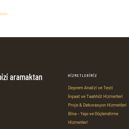
more
bizi aramaktan
HİZMETLERİMİZ
Deprem Analizi ve Testi
İnşaat ve Taahhüt Hizmetleri
1
Proje & Dekorasyon Hizmetleri
Bina – Yapı ve Güçlendirme
Hizmetleri