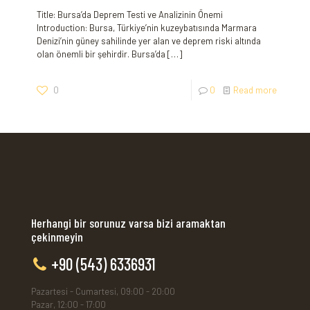
Title: Bursa’da Deprem Testi ve Analizinin Önemi
Introduction: Bursa, Türkiye’nin kuzeybatısında Marmara
Denizi’nin güney sahilinde yer alan ve deprem riski altında
olan önemli bir şehirdir. Bursa’da
[…]
0
0
Read more
Herhangi bir sorunuz varsa bizi aramaktan
çekinmeyin
+90 (543) 6336931
Pazartesi - Cumartesi, 09:00 - 20:00
Pazar, 12:00 - 17:00