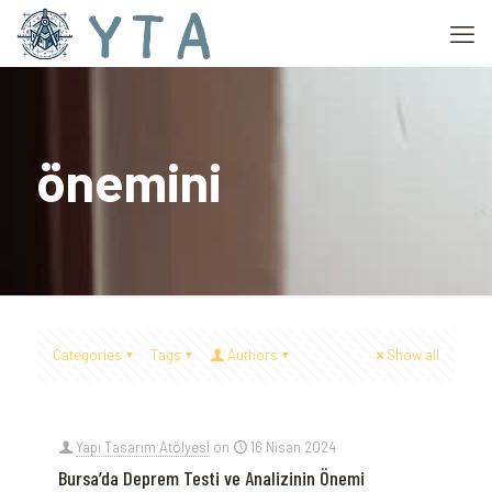
önemini
Categories
Tags
Authors
Show all
Yapı Tasarım Atölyesi
on
16 Nisan 2024
Bursa’da Deprem Testi ve Analizinin Önemi