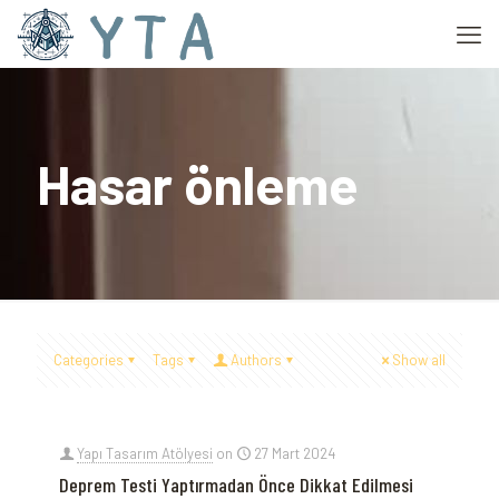
Hasar önleme
Categories
Tags
Authors
Show all
Yapı Tasarım Atölyesi
on
27 Mart 2024
Deprem Testi Yaptırmadan Önce Dikkat Edilmesi