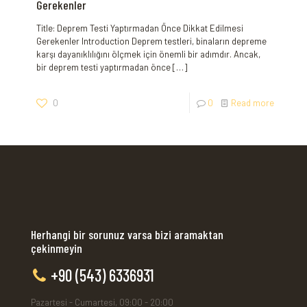
Gerekenler
Title: Deprem Testi Yaptırmadan Önce Dikkat Edilmesi
Gerekenler Introduction Deprem testleri, binaların depreme
karşı dayanıklılığını ölçmek için önemli bir adımdır. Ancak,
bir deprem testi yaptırmadan önce
[…]
0
0
Read more
Herhangi bir sorunuz varsa bizi aramaktan
çekinmeyin
+90 (543) 6336931
Pazartesi - Cumartesi, 09:00 - 20:00