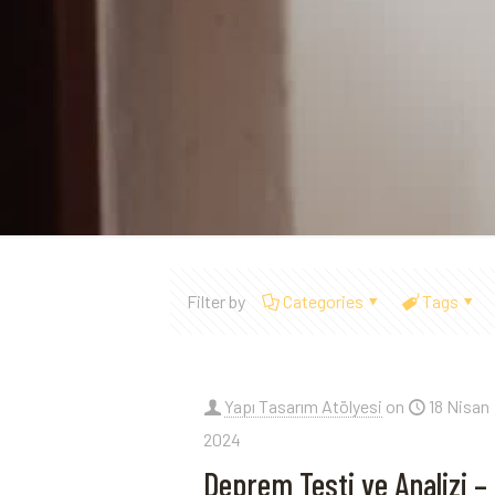
Filter by
Categories
Tags
Yapı Tasarım Atölyesi
on
18 Nisan
2024
Deprem Testi ve Analizi –