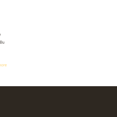
e
 Bu
more