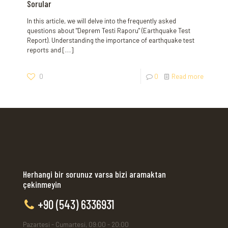
Sorular
In this article, we will delve into the frequently asked
questions about "Deprem Testi Raporu" (Earthquake Test
Report). Understanding the importance of earthquake test
reports and
[…]
0
0
Read more
Herhangi bir sorunuz varsa bizi aramaktan
çekinmeyin
+90 (543) 6336931
Pazartesi - Cumartesi, 09:00 - 20:00