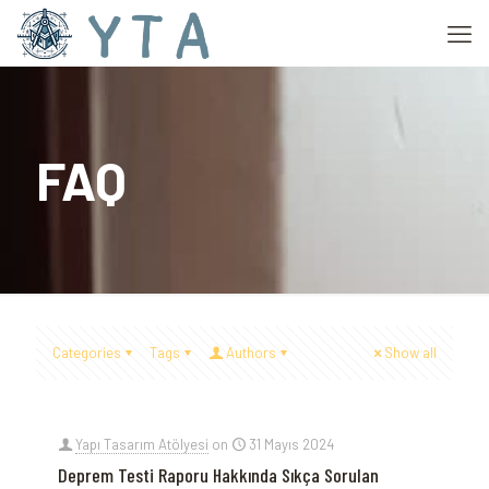
FAQ
Categories
Tags
Authors
Show all
Yapı Tasarım Atölyesi
on
31 Mayıs 2024
Deprem Testi Raporu Hakkında Sıkça Sorulan