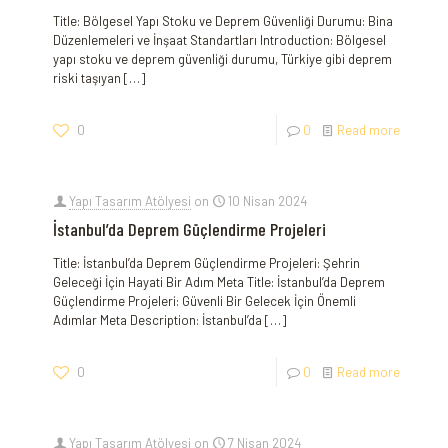
Title: Bölgesel Yapı Stoku ve Deprem Güvenliği Durumu: Bina
Düzenlemeleri ve İnşaat Standartları Introduction: Bölgesel
yapı stoku ve deprem güvenliği durumu, Türkiye gibi deprem
riski taşıyan
[…]
0
0
Read more
Yapı Tasarım Atölyesi
on
10 Nisan 2024
İstanbul’da Deprem Güçlendirme Projeleri
Title: İstanbul’da Deprem Güçlendirme Projeleri: Şehrin
Geleceği İçin Hayati Bir Adım Meta Title: İstanbul’da Deprem
Güçlendirme Projeleri: Güvenli Bir Gelecek İçin Önemli
Adımlar Meta Description: İstanbul’da
[…]
0
0
Read more
Yapı Tasarım Atölyesi
on
7 Nisan 2024