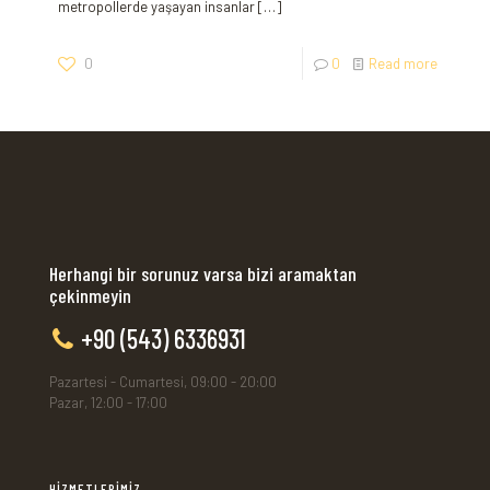
metropollerde yaşayan insanlar
[…]
0
0
Read more
Herhangi bir sorunuz varsa bizi aramaktan
çekinmeyin
+90 (543) 6336931
Pazartesi - Cumartesi, 09:00 - 20:00
Pazar, 12:00 - 17:00
HİZMETLERİMİZ