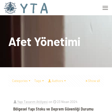
Afet Yönetimi
Categories
Tags
Authors
Show all
Yapı Tasarım Atölyesi
on
23 Nisan 2024
Bölgesel Yapı Stoku ve Deprem Güvenliği Durumu