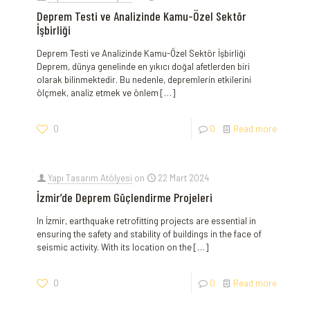
Deprem Testi ve Analizinde Kamu-Özel Sektör
İşbirliği
Deprem Testi ve Analizinde Kamu-Özel Sektör İşbirliği
Deprem, dünya genelinde en yıkıcı doğal afetlerden biri
olarak bilinmektedir. Bu nedenle, depremlerin etkilerini
ölçmek, analiz etmek ve önlem
[…]
0
0
Read more
Yapı Tasarım Atölyesi
on
22 Mart 2024
İzmir’de Deprem Güçlendirme Projeleri
In İzmir, earthquake retrofitting projects are essential in
ensuring the safety and stability of buildings in the face of
seismic activity. With its location on the
[…]
0
0
Read more