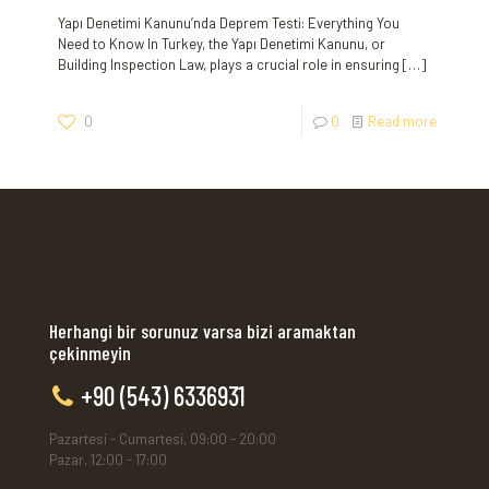
Yapı Denetimi Kanunu’nda Deprem Testi: Everything You
Need to Know In Turkey, the Yapı Denetimi Kanunu, or
Building Inspection Law, plays a crucial role in ensuring
[…]
0
0
Read more
Herhangi bir sorunuz varsa bizi aramaktan
çekinmeyin
+90 (543) 6336931
Pazartesi - Cumartesi, 09:00 - 20:00
Pazar, 12:00 - 17:00