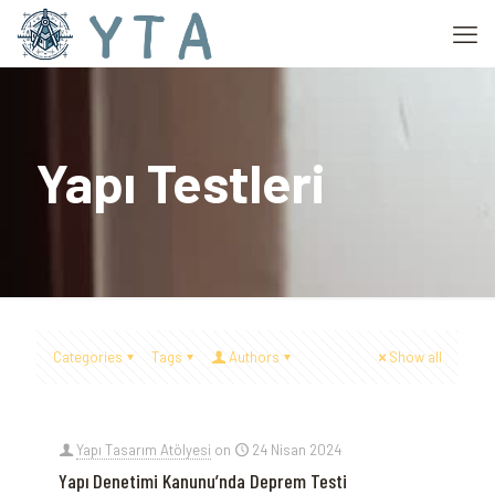
Yapı Testleri
Categories
Tags
Authors
Show all
Yapı Tasarım Atölyesi
on
24 Nisan 2024
Yapı Denetimi Kanunu’nda Deprem Testi