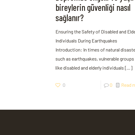
bireylerin güvenliği nasıl
sağlanır?
Ensuring the Safety of Disabled and Elde
Individuals During Earthquakes
Introduction: In times of natural disast
such as earthquakes, vulnerable groups
like disabled and elderly individuals
[…]
0
0
Read 