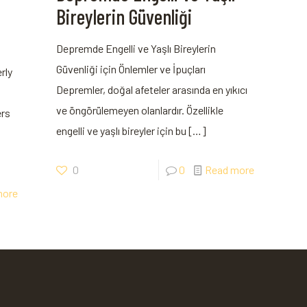
Bireylerin Güvenliği
Depremde Engelli ve Yaşlı Bireylerin
Güvenliği ​için Önlemler ve İpuçları
rly
Depremler, doğal afeteler arasında ‍en yıkıcı
ve öngörülemeyen olanlardır. Özellikle
ers
engelli ve yaşlı bireyler için⁣ bu
[…]
0
0
Read more
more