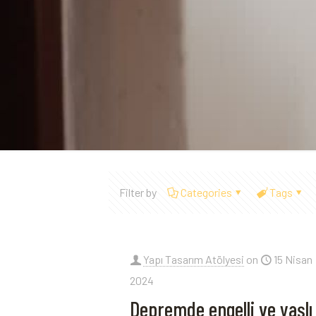
Filter by
Categories
Tags
Yapı Tasarım Atölyesi
on
15 Nisan
2024
Depremde engelli ve yaşlı