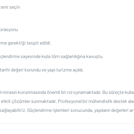
ntemi seçin
torasyonu
me gerektiği‌ tespit‌ edildi.
güçlendirme sayesinde kışla tüm sağlamlığına kavuştu.
rihi değeri ⁢korundu ⁣ve yapı ⁤turizme açıldı.
l mirasın korunmasında önemli bir rol oynamaktadır.⁢ Bu süreçte ⁤kullan
için etkili ⁢çözümler sunmaktadır. Profesyonel bir ‌mühendislik destek​
sağlayabiliriz. Güçlendirme işlemleri sonucunda, yapıların değerleri art