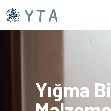
Yığma B
Malzeme