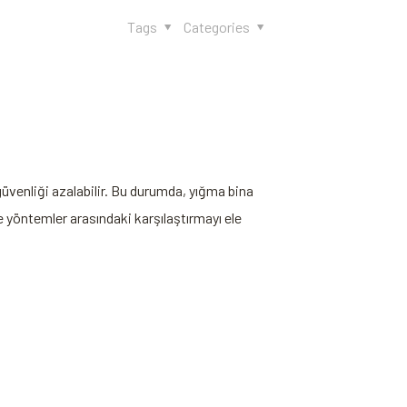
Tags
Categories
 güvenliği azalabilir. ‌Bu durumda, yığma bina
e yöntemler ⁣arasındaki karşılaştırmayı ele