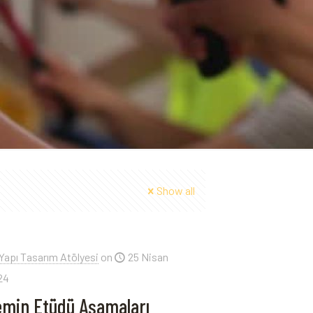
Show all
Yapı Tasarım Atölyesi
on
25 Nisan
24
emin Etüdü Aşamaları