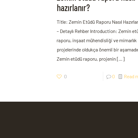
hazırlanır?
Title: Zemin Etüdü Raporu Nasıl Hazırla
– Detaylı Rehber Introduction: Zemin et
raporu, inşaat mühendisliği ve mimarlık
projelerinde oldukça önemli bir aşamadır
Zemin etüdü raporu, projenin
[…]
0
0
Read 