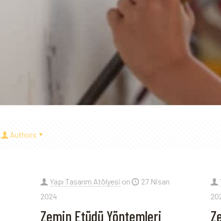
Authors
Yapı Tasarım Atölyesi
on
27 Nisan
2024
20
Zemin Etüdü Yöntemleri
Z