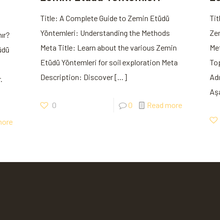
Title: A Complete Guide to Zemin Etüdü
Tit
Yöntemleri: Understanding the Methods
Zem
nır?
Meta Title: Learn about the various Zemin
Met
üdü
Etüdü Yöntemleri for soil exploration Meta
To
Description: Discover
[…]
Ad
.
Aş
0
0
Read more
more