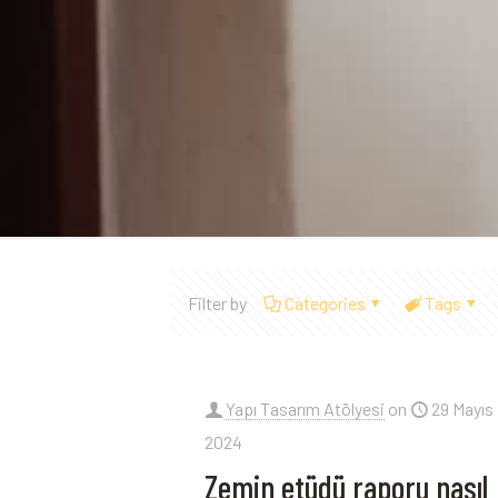
Filter by
Categories
Tags
Yapı Tasarım Atölyesi
on
29 Mayıs
2024
Zemin etüdü raporu nasıl