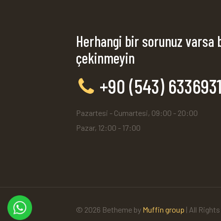
Herhangi bir sorunuz varsa 
çekinmeyin
+90 (543) 633693
Pazartesi - Cumartesi, 09:00 - 20:00
Pazar, 12:00 - 17:00
© 2026 Betheme by
Muffin group
| All Right