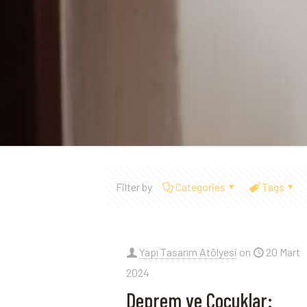
Filter by
Categories
Tags
Yapı Tasarım Atölyesi
on
20 Mart
2024
Deprem ve Çocuklar: