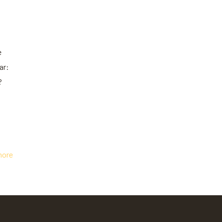
e
ar:
?
more