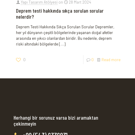
Yapı Tasarım Atölyesi
on
28 Mart 2024
Deprem testi hakkında sıkça sorulan sorular
nelerdir?
Deprem Testi Hakkında Sıkça Sorulan Sorular Depremler,
her yıl dünyanın çeşitli bölgelerinde yaşanan doğal afetler
arasında en yıkıcı olanlardan biridir. Bu nedenle, deprem
riski altındaki bölgelerde
[…]
0
0
Read more
Herhangi bir sorunuz varsa bizi aramaktan
çekinmeyin