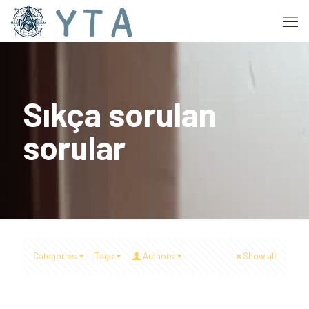
Sıkça sorulan
sorular
Categories
Tags
Authors
Show all