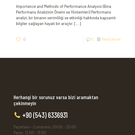
Importance and Methods of Performance ‍Analysis (Bina
Performans Analizinin⁤ Önemi ve ⁣Yöntemleri) Performans
analizi, bir binanın verimliliği ve etkinliği hakkında kapsamlı
‍bilgiler sağlayan hayati bir araçtır.
[…]
0
0
Read more
Herhangi bir sorunuz varsa bizi aramaktan
çekinmeyin
+90 (543) 6336931
Pazartesi - Cumartesi, 09:00 - 20:00
Pazar, 12:00 - 17:00