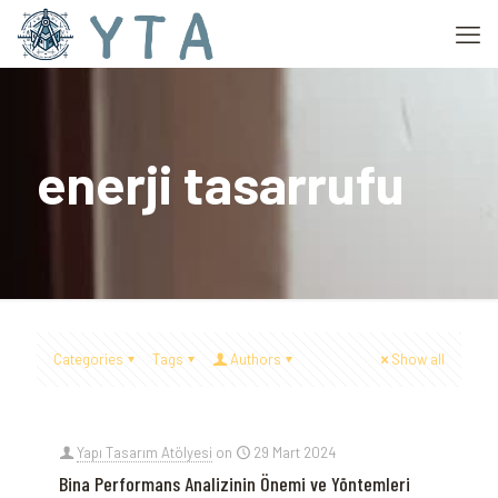
enerji tasarrufu
Categories
Tags
Authors
Show all
Yapı Tasarım Atölyesi
on
29 Mart 2024
Bina Performans Analizinin Önemi ve Yöntemleri