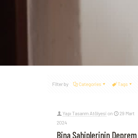
Filter by
Categories
Tags
Yapı Tasarım Atölyesi
on
29 Mart
2024
Bina Sahiplerinin Deprem