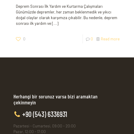
Deprem Sonrası İlk Yardım ve Kurtarma Çalışmaları
Günümüzde depremler, her zaman beklenmedik ve yıkıcı
doğal olaylar olarak karşımıza çıkabilir. Bu nedenle, deprem
sonrası ilk yardım ve
[…]
0
0
Read more
Herhangi bir sorunuz varsa bizi aramaktan
çekinmeyin
+90 (543) 6336931
Pazartesi - Cumartesi, 09:00 - 20:00
Pazar, 12:00 - 17:00