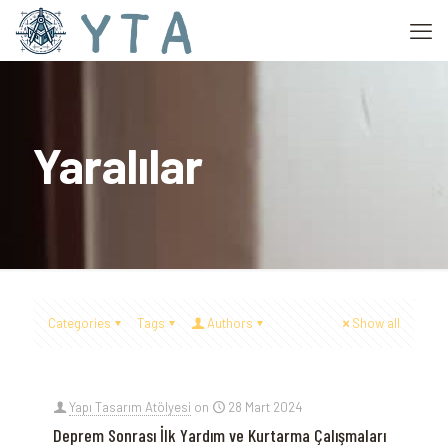
Yaralılar
Categories
Tags
Authors
Show all
Yapı Tasarım Atölyesi
on
28 Mart 2024
Deprem Sonrası İlk Yardım ve Kurtarma Çalışmaları