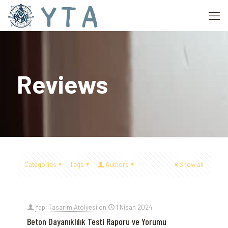
Reviews
Categories
Tags
Authors
Show all
Yapı Tasarım Atölyesi
on
1 Nisan 2024
Beton Dayanıklılık Testi Raporu ve Yorumu