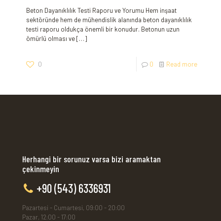
Beton Dayanıklılık Testi Raporu ve Yorumu Hem inşaat
sektöründe hem de mühendislik alanında beton dayanıklılık
testi raporu oldukça önemli bir konudur. Betonun uzun
ömürlü olması ve
[…]
0
0
Read more
Herhangi bir sorunuz varsa bizi aramaktan
çekinmeyin
+90 (543) 6336931
Pazartesi - Cumartesi, 09:00 - 20:00
Pazar, 12:00 - 17:00