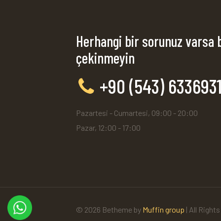
Herhangi bir sorunuz varsa 
çekinmeyin
+90 (543) 633693
Pazartesi - Cumartesi, 09:00 - 20:00
Pazar, 12:00 - 17:00
© 2026 Betheme by
Muffin group
| All Right