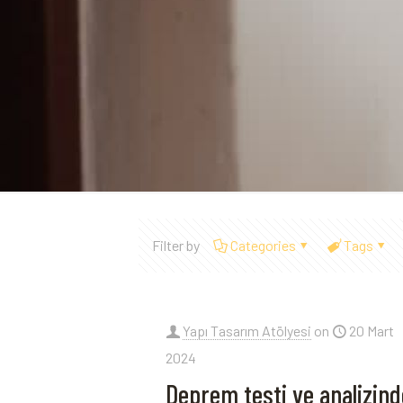
Filter by
Categories
Tags
Yapı Tasarım Atölyesi
on
20 Mart
2024
Deprem testi ve analizind