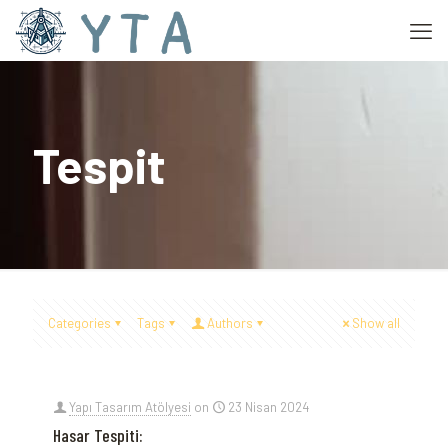
Tespit
Categories
Tags
Authors
Show all
Yapı Tasarım Atölyesi
on
23 Nisan 2024
Hasar Tespiti: