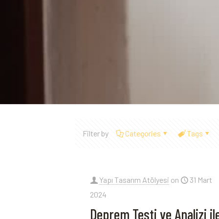
Filter by
Categories
Tags
Yapı Tasarım Atölyesi
on
31 Mart
2024
Deprem Testi ve Analizi il