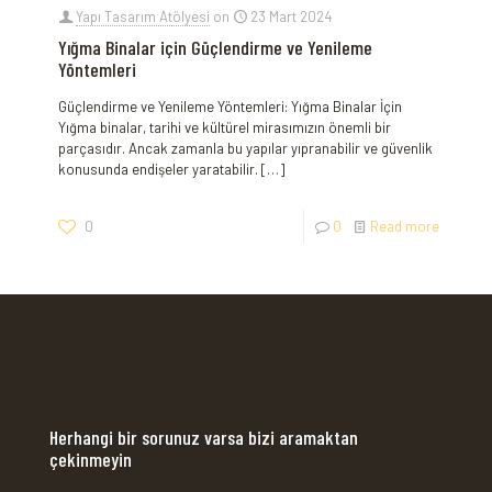
Yapı Tasarım Atölyesi
on
23 Mart 2024
Yığma Binalar için Güçlendirme ve Yenileme
Yöntemleri
Güçlendirme ve Yenileme Yöntemleri: Yığma Binalar İçin
Yığma binalar, tarihi ve kültürel mirasımızın önemli bir⁤
parçasıdır.⁤ Ancak zamanla bu yapılar yıpranabilir ⁢ve ‍güvenlik
konusunda endişeler yaratabilir.
[…]
0
0
Read more
Herhangi bir sorunuz varsa bizi aramaktan
çekinmeyin