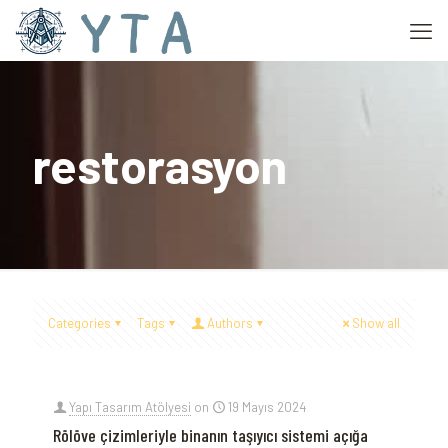
restorasyon
Categories
Tags
Authors
Show all
Yapı Tasarım Atölyesi
on
19 Mayıs 2024
Rölöve çizimleriyle binanın taşıyıcı sistemi açığa