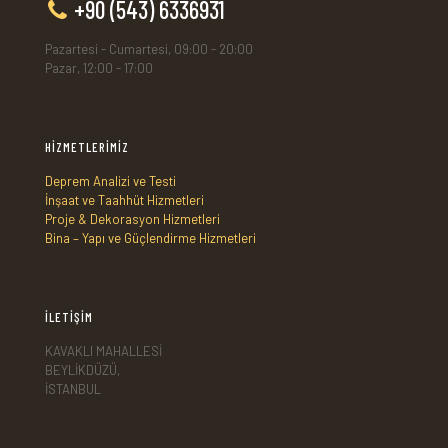
+90 (543) 6336931
Pazartesi - Cumartesi, 09:00 - 20:00
Pazar, 12:00 - 17:00
HİZMETLERİMİZ
Deprem Analizi ve Testi
İnşaat ve Taahhüt Hizmetleri
Proje & Dekorasyon Hizmetleri
Bina – Yapı ve Güçlendirme Hizmetleri
İLETİŞİM
KAVAKLI MAHALLESİ
BEYLİKDÜZÜ,
İSTANBUL