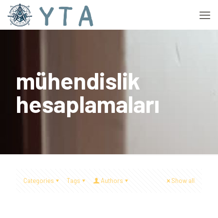
mühendislik
hesaplamaları
Categories
Tags
Authors
Show all