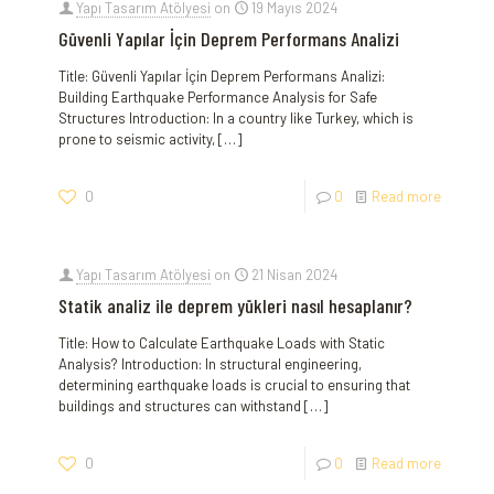
Yapı Tasarım Atölyesi
on
19 Mayıs 2024
Güvenli Yapılar İçin Deprem Performans Analizi
Title: Güvenli Yapılar İçin Deprem Performans Analizi:
Building Earthquake‌ Performance Analysis for ⁤Safe
Structures Introduction: In a country like Turkey, which is
⁤prone to seismic activity,⁣
[…]
0
0
Read more
Yapı Tasarım Atölyesi
on
21 Nisan 2024
Statik analiz ile deprem yükleri nasıl hesaplanır?
Title: How to Calculate Earthquake Loads with Static
Analysis? Introduction: In structural engineering,
determining earthquake loads is crucial to ensuring that
buildings and structures can withstand
[…]
0
0
Read more