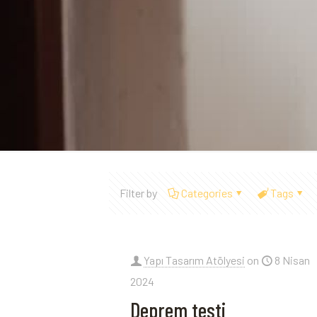
Filter by
Categories
Tags
Yapı Tasarım Atölyesi
on
8 Nisan
2024
Deprem testi