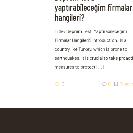
yaptırabileceğim firmalar
hangileri?
Title: Deprem Testi Yaptırabileceğim
Firmalar Hangileri? Introduction: In a
country like Turkey, which is prone to
earthquakes, it is crucial to take proact
measures to protect
[…]
0
0
Read 