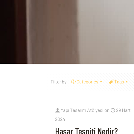
Filter by
Categories
Tags
Yapı Tasarım Atölyesi
on
29 Mart
2024
Hasar Tespiti Nedir?