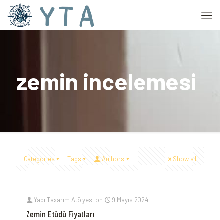
zemin incelemesi
Categories
Tags
Authors
Show all
Yapı Tasarım Atölyesi
on
9 Mayıs 2024
Zemin Etüdü Fiyatları