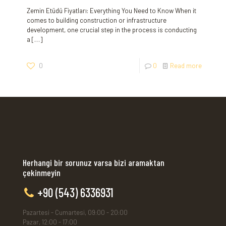
Zemin Etüdü Fiyatları: Everything You Need to Know When it
comes to building construction or infrastructure
development, one crucial step in the process is conducting
a
[…]
0
0
Read more
Herhangi bir sorunuz varsa bizi aramaktan
çekinmeyin
+90 (543) 6336931
Pazartesi - Cumartesi, 09:00 - 20:00
Pazar, 12:00 - 17:00