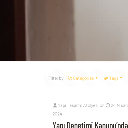
Filter by
Categories
Tags
Yapı Tasarım Atölyesi
on
24 Nisan
2024
Yapı Denetimi Kanunu’nd