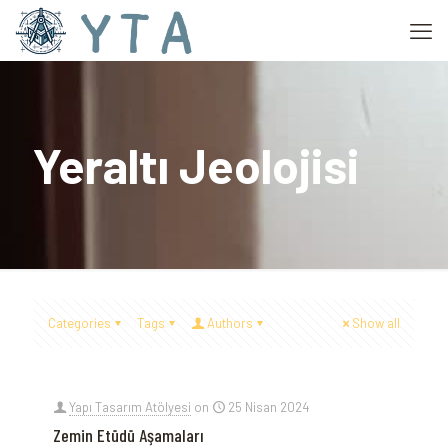
Yeraltı Jeolojisi
Categories
Tags
Authors
Show all
Yapı Tasarım Atölyesi
on
25 Nisan 2024
Zemin Etüdü Aşamaları