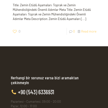
Title: Zemin Etüdü Aşamaları: Toprak ve Zemin
Mühendisliğindeki Önemli Adımlar Meta Title: Zemin Etüdü
Aşamaları: Toprak ve Zemin Mühendisliğindeki Önemli
Adımlar Meta Description: Zemin Etüdü Aşamaları
[…]
0
0
Read more
Herhangi bir sorunuz varsa bizi aramaktan
çekinmeyin
+90 (543) 6336931
Pazartesi - Cumartesi, 09:00 - 20:00
Pazar, 12:00 - 17:00