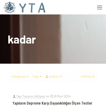
kadar
Categories
Tags
Authors
Show all
Yapı Tasarım Atölyesi
on
18 Mart 2024
Yapıların Depreme Karşı Dayanıklılığını Ölçen Testler