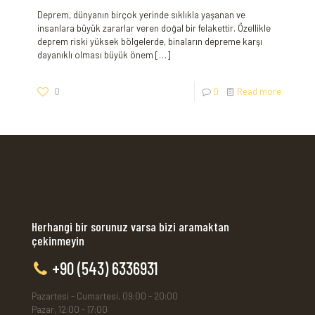
Deprem,​ dünyanın birçok yerinde sıklıkla yaşanan ve
insanlara büyük zararlar veren ​doğal bir felakettir.‌ Özellikle
deprem riski yüksek bölgelerde, binaların depreme‍ karşı
dayanıklı olması büyük önem
[…]
0
0
Read more
Herhangi bir sorunuz varsa bizi aramaktan
çekinmeyin
+90 (543) 6336931
Pazartesi - Cumartesi, 09:00 - 20:00
Pazar, 12:00 - 17:00