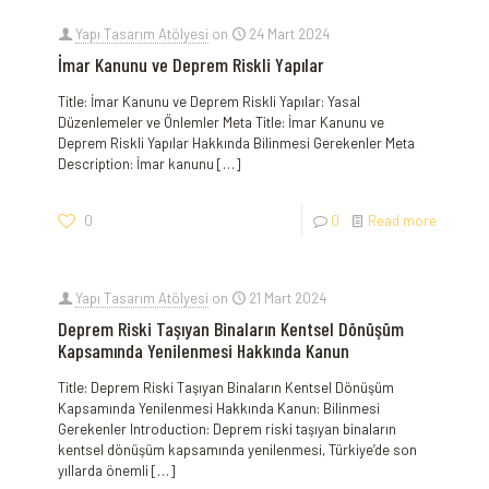
Yapı Tasarım Atölyesi
on
24 Mart 2024
İmar Kanunu ve Deprem Riskli Yapılar
Title: İmar Kanunu ve Deprem Riskli Yapılar: Yasal
Düzenlemeler ve Önlemler Meta Title: İmar Kanunu ve
Deprem Riskli Yapılar Hakkında Bilinmesi Gerekenler Meta
Description: İmar kanunu
[…]
0
0
Read more
Yapı Tasarım Atölyesi
on
21 Mart 2024
Deprem Riski Taşıyan Binaların Kentsel Dönüşüm
Kapsamında Yenilenmesi Hakkında Kanun
Title: Deprem Riski Taşıyan Binaların Kentsel Dönüşüm
Kapsamında Yenilenmesi Hakkında Kanun: Bilinmesi
Gerekenler Introduction: Deprem riski taşıyan binaların
kentsel dönüşüm kapsamında yenilenmesi, Türkiye’de son
yıllarda önemli
[…]