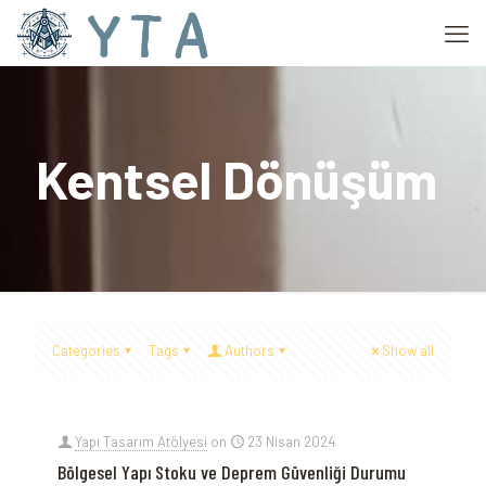
Kentsel Dönüşüm
Categories
Tags
Authors
Show all
Yapı Tasarım Atölyesi
on
23 Nisan 2024
Bölgesel Yapı Stoku ve Deprem Güvenliği Durumu