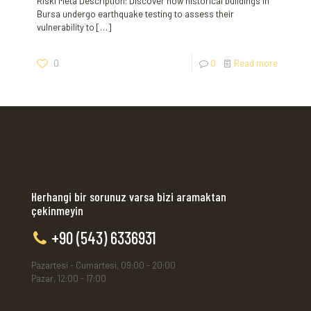
Riski Meta ‍Description: Discover how historical buildings in
Bursa undergo earthquake testing to assess their
vulnerability to‍
[…]
0
0
Read more
Herhangi bir sorunuz varsa bizi aramaktan
çekinmeyin
+90 (543) 6336931
Pazartesi - Cumartesi, 09:00 - 20:00
Pazar, 12:00 - 17:00