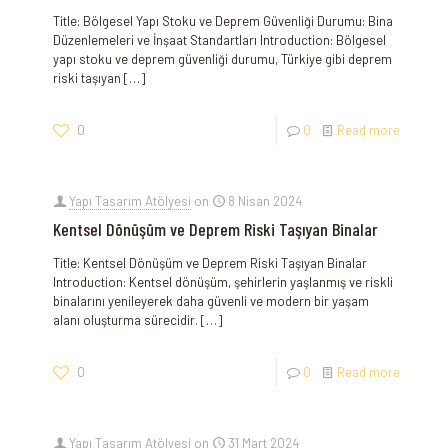
Title: Bölgesel Yapı Stoku ve Deprem Güvenliği Durumu: Bina
Düzenlemeleri ve İnşaat Standartları Introduction: Bölgesel
yapı stoku ve deprem güvenliği durumu, Türkiye gibi deprem
riski taşıyan
[…]
0
0
Read more
Yapı Tasarım Atölyesi
on
8 Nisan 2024
Kentsel Dönüşüm ve Deprem Riski Taşıyan Binalar
Title: Kentsel Dönüşüm ve Deprem Riski Taşıyan Binalar
Introduction: Kentsel dönüşüm, şehirlerin yaşlanmış ve riskli
binalarını yenileyerek daha güvenli ve modern bir yaşam
alanı oluşturma sürecidir.
[…]
0
0
Read more
Yapı Tasarım Atölyesi
on
31 Mart 2024