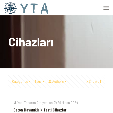
Cihazları
Categories
Tags
Authors
Show all
Yapı Tasarım Atölyesi
on
26 Nisan 2024
Beton Dayanıklılık Testi Cihazları