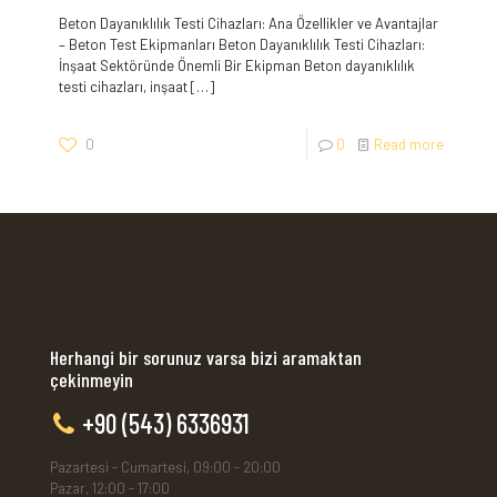
Beton Dayanıklılık Testi Cihazları: Ana Özellikler ve Avantajlar
– Beton Test Ekipmanları Beton Dayanıklılık Testi Cihazları:
İnşaat Sektöründe Önemli Bir Ekipman Beton dayanıklılık
testi cihazları, inşaat
[…]
0
0
Read more
Herhangi bir sorunuz varsa bizi aramaktan
çekinmeyin
+90 (543) 6336931
Pazartesi - Cumartesi, 09:00 - 20:00
Pazar, 12:00 - 17:00