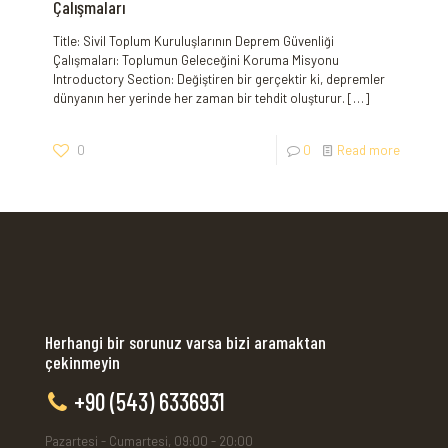
Çalışmaları
Title: Sivil Toplum Kuruluşlarının Deprem Güvenliği
Çalışmaları: Toplumun Geleceğini Koruma Misyonu
Introductory Section: Değiştiren bir gerçektir ki, depremler
dünyanın her yerinde her zaman bir tehdit oluşturur.
[…]
0
0
Read more
Herhangi bir sorunuz varsa bizi aramaktan
çekinmeyin
+90 (543) 6336931
Pazartesi - Cumartesi, 09:00 - 20:00