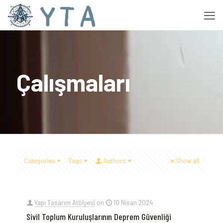
Çalışmaları
Categories
Tags
Authors
Show all
Yapı Tasarım Atölyesi
on
10 Nisan 2024
Sivil Toplum Kuruluşlarının Deprem Güvenliği