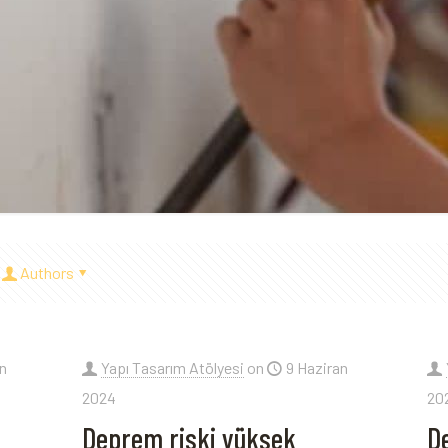
Authors
an
Yapı Tasarım Atölyesi
on
9 Haziran
2024
20
Deprem riski yüksek
De