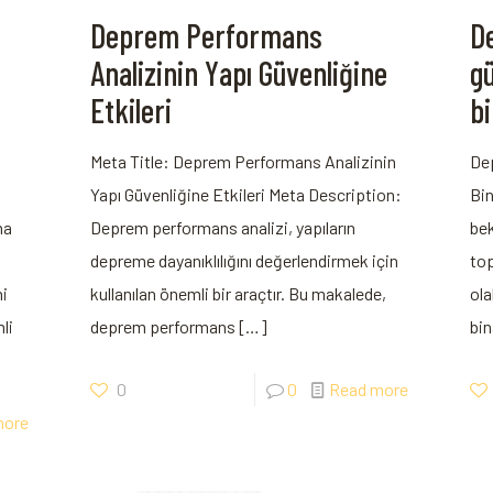
Deprem Performans
D
Analizinin Yapı Güvenliğine
g
Etkileri
bi
Meta ⁤Title: Deprem Performans Analizinin
De
Yapı Güvenliğine Etkileri Meta Description:
Bin
na
Deprem performans analizi, yapıların
bek
depreme ⁤dayanıklılığını değerlendirmek⁣ için
top
ni
kullanılan önemli bir araçtır. ​Bu makalede,
ola
li
deprem performans
[…]
bin
0
0
Read more
more