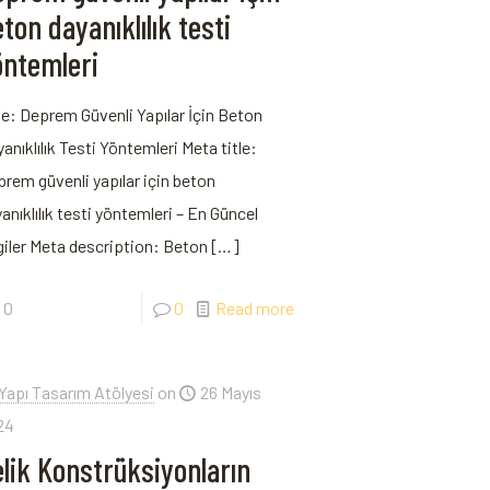
ton dayanıklılık testi
öntemleri
le: Deprem Güvenli Yapılar İçin Beton
anıklılık Testi Yöntemleri Meta title:
rem güvenli yapılar için beton
anıklılık testi yöntemleri – En Güncel
giler Meta description: Beton
[…]
0
0
Read more
Yapı Tasarım Atölyesi
on
26 Mayıs
24
lik Konstrüksiyonların