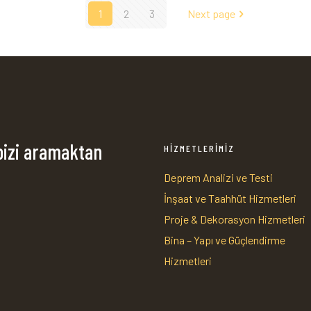
1
2
3
Next page
bizi aramaktan
HİZMETLERİMİZ
Deprem Analizi ve Testi
İnşaat ve Taahhüt Hizmetleri
1
Proje & Dekorasyon Hizmetleri
Bina – Yapı ve Güçlendirme
Hizmetleri