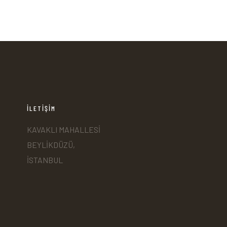
İLETİŞİM
KAVAKLI MAHALLESİ
BEYLİKDÜZÜ,
İSTANBUL