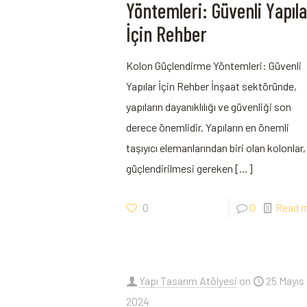
Yöntemleri: Güvenli Yapıl
İçin Rehber
Kolon Güçlendirme Yöntemleri: Güvenli
Yapılar İçin Rehber İnşaat sektöründe,
yapıların dayanıklılığı ve ‌güvenliği​ son
derece önemlidir. Yapıların en önemli
taşıyıcı elemanlarından biri‍ olan‍ kolonlar,
güçlendirilmesi gereken
[…]
0
0
Read 
Yapı Tasarım Atölyesi
on
25 Mayıs
2024