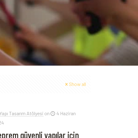
Show all
Yapı Tasarım Atölyesi
on
4 Haziran
24
prem güvenli yapılar için