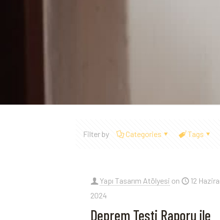
Filter by
Categories
Tags
Yapı Tasarım Atölyesi
on
12 Hazir
2024
Deprem Testi Raporu ile