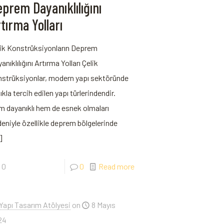
prem Dayanıklılığını
tırma Yolları
ik Konstrüksiyonların Deprem‌
anıklılığını Artırma Yolları Çelik
strüksiyonlar, modern yapı sektöründe
lıkla tercih edilen yapı türlerindendir.
 dayanıklı hem de esnek olmaları
eniyle özellikle deprem bölgelerinde
]
0
0
Read more
Yapı Tasarım Atölyesi
on
8 Mayıs
24