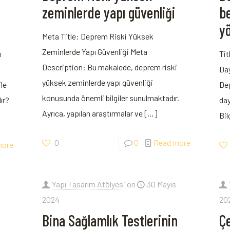
zeminlerde yapı güvenliği
be
y
Meta Title: Deprem Riski Yüksek
Zeminlerde Yapı Güvenliği Meta
ı
Tit
Description: Bu makalede, deprem riski
?
Day
yüksek zeminlerde yapı güvenliği
le
Dep
konusunda önemli bilgiler sunulmaktadır.
ır?
day
Ayrıca, yapılan araştırmalar ve
[…]
Bil
0
0
Read more
more
Yapı Tasarım Atölyesi
on
30 Mayıs
2024
20
Bina Sağlamlık Testlerinin
Çe