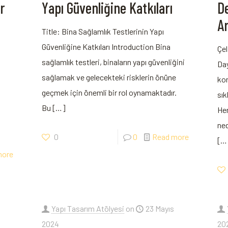
ar
Yapı Güvenliğine Katkıları
De
Ar
Title: Bina Sağlamlık Testlerinin Yapı
⁢Güvenliğine Katkıları Introduction Bina
Çel
sağlamlık testleri,⁢ binaların yapı güvenliğini
Day
sağlamak ve gelecekteki risklerin önüne
kon
geçmek için ⁣önemli bir rol oynamaktadır.
sık
Bu
[…]
Hem
ned
0
0
Read more
[…
more
Yapı Tasarım Atölyesi
on
23 Mayıs
2024
20