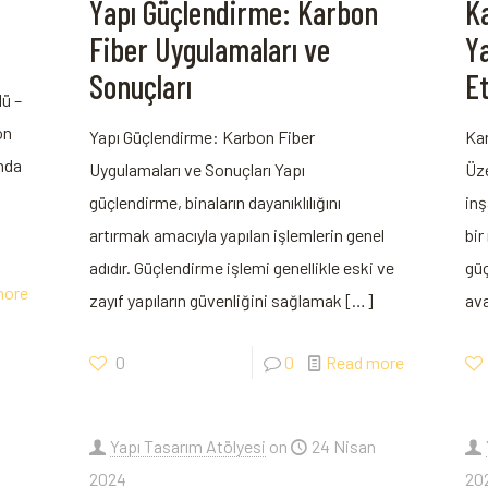
Yapı Güçlendirme: Karbon
Ka
Fiber Uygulamaları ve
Y
Sonuçları
Et
lü –
on
Yapı Güçlendirme: Karbon Fiber
Kar
ında
Uygulamaları ve Sonuçları Yapı
Üze
güçlendirme, binaların ​dayanıklılığını
inş
artırmak amacıyla yapılan işlemlerin genel
bir
adıdır. Güçlendirme işlemi genellikle eski ve
güç
more
zayıf yapıların güvenliğini sağlamak⁣
[…]
ava
0
0
Read more
Yapı Tasarım Atölyesi
on
24 Nisan
2024
20