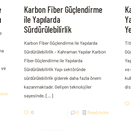
e
Karbon Fiber Güçlendirme
Ka
ı
ile Yapılarda
Y
Sürdürülebilirlik
Ye
e
Karbon Fiber Güçlendirme ile Yapılarda
Tit
aha
⁤Sürdürülebilirlik – Kahraman Yapılar Karbon
⁣Gü
Fiber ‍Güçlendirme ile Yapılarda
Yap
 ⁣ve
Sürdürülebilirlik Yapı sektöründe
ve 
sürdürülebilirlik giderek daha⁤ fazla ​önem
kul
kazanmaktadır. Gelişen teknolojiler
dis
more
sayesinde,
[…]
0
0
Read more