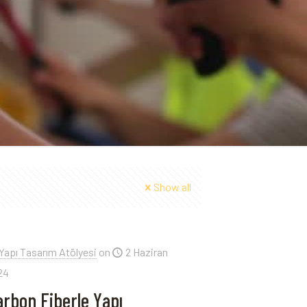
Show all
Yapı Tasarım Atölyesi
on
2 Haziran
24
arbon Fiberle Yapı