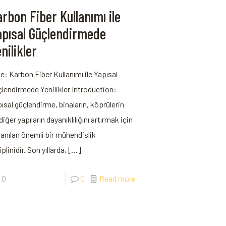
rbon Fiber Kullanımı ile
apısal Güçlendirmede
nilikler
le: Karbon Fiber Kullanımı ile Yapısal
çlendirmede Yenilikler Introduction:
ısal güçlendirme, binaların,‍ köprülerin
diğer yapıların dayanıklılığını artırmak için
lanılan önemli bir mühendislik
iplinidir. ⁢Son yıllarda,
[…]
0
0
Read more