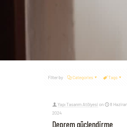
Filter by
Categories
Tags
Yapı Tasarım Atölyesi
on
8 Hazira
2024
Deprem güçlendirme