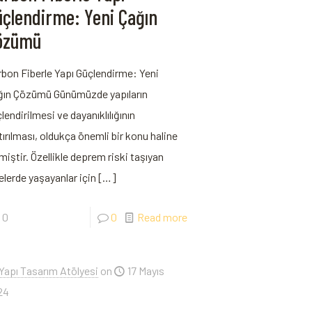
üçlendirme: Yeni Çağın
özümü
bon Fiberle Yapı Güçlendirme: Yeni
ın ​Çözümü Günümüzde⁤ yapıların
lendirilmesi ve ‌dayanıklılığının
tırılması, oldukça önemli bir konu haline
miştir. Özellikle ⁤deprem riski taşıyan
elerde yaşayanlar ⁢için
[…]
0
0
Read more
Yapı Tasarım Atölyesi
on
17 Mayıs
24