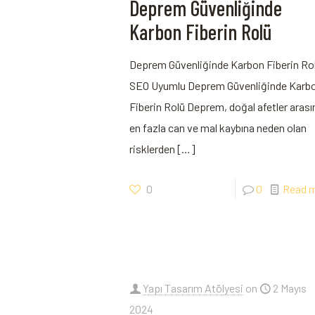
Deprem Güvenliğinde
Karbon Fiberin Rolü
Deprem Güvenliğinde Karbon⁤ Fiberin⁤ Ro
SEO Uyumlu Deprem Güvenliğinde Karb
Fiberin Rolü Deprem, doğal afetler aras
en fazla​ can ve mal kaybına neden ⁣olan​
risklerden
[…]
0
0
Read 
Yapı Tasarım Atölyesi
on
2 Mayıs
2024