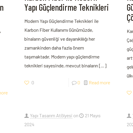
on
Yapı Güçlendirme Teknikleri
G
Ç
Modern Yapı Güçlendirme Teknikleri ile​
Karbon Fiber ‍Kullanımı Günümüzde,
&
Kar
binaların güvenliği ve dayanıklılığı her
Çağ
‌zamankinden daha fazla önem⁤
güç
taşımaktadır. Modern yapı​ güçlendirme
art
teknikleri sayesinde, mevcut binaların‌
[…]
gel
ülk
0
0
Read more
more
Yapı Tasarım Atölyesi
on
21 Mayıs
2024
20