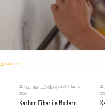
Authors
n
Yapı Tasarım Atölyesi
on
3 Haziran
2024
20
Karbon Fiber ile Modern
K