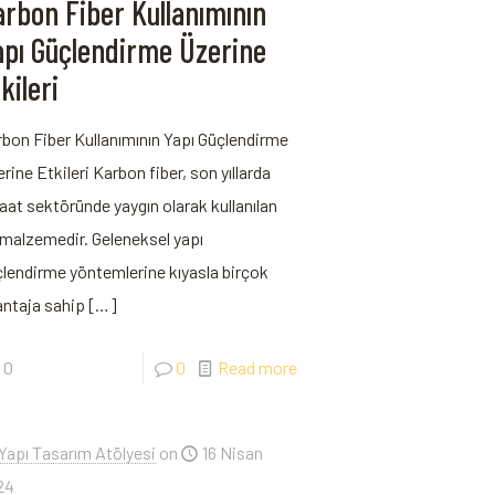
rbon Fiber Kullanımının
apı Güçlendirme Üzerine
kileri
bon Fiber Kullanımının ⁢Yapı Güçlendirme⁢
rine Etkileri Karbon fiber, son ⁤yıllarda
aat⁢ sektöründe yaygın ⁤olarak kullanılan
 malzemedir. Geleneksel yapı
lendirme yöntemlerine kıyasla birçok
ntaja sahip
[…]
0
0
Read more
Yapı Tasarım Atölyesi
on
16 Nisan
24