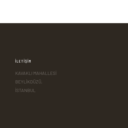
İLETİŞİM
KAVAKLI MAHALLESİ
BEYLİKDÜZÜ,
İSTANBUL