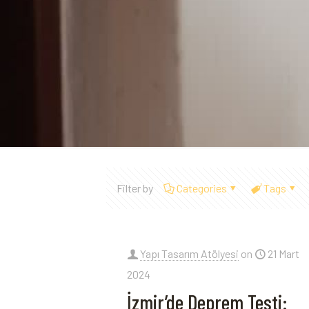
Filter by
Categories
Tags
Yapı Tasarım Atölyesi
on
21 Mart
2024
İzmir’de Deprem Testi: