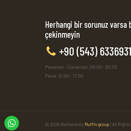
Herhangi bir sorunuz varsa 
çekinmeyin
+90 (543) 633693
Pazartesi - Cumartesi, 09:00 - 20:00
Pazar, 12:00 - 17:00
© 2026 Betheme by
Muffin group
| All Right