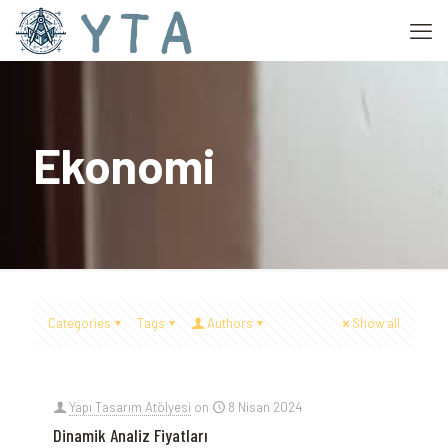
Ekonomi
Categories
Tags
Authors
Show all
Yapı Tasarım Atölyesi
on
8 Nisan 2024
Dinamik Analiz Fiyatları