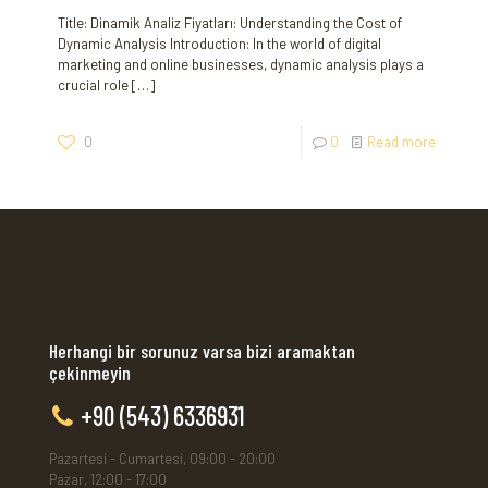
Title: Dinamik Analiz Fiyatları: Understanding the Cost of
Dynamic Analysis Introduction: In the world of digital
marketing and online businesses, dynamic analysis plays a
crucial role
[…]
0
0
Read more
Herhangi bir sorunuz varsa bizi aramaktan
çekinmeyin
+90 (543) 6336931
Pazartesi - Cumartesi, 09:00 - 20:00
Pazar, 12:00 - 17:00