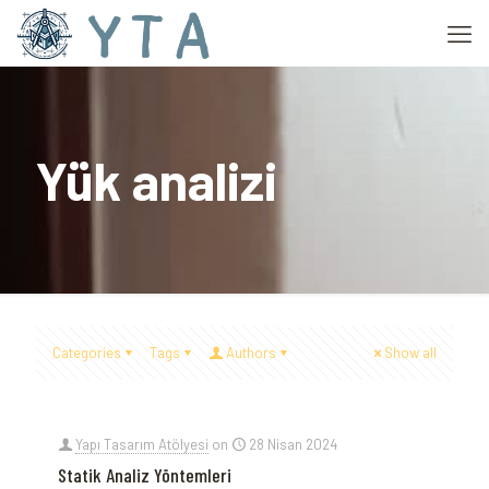
Yük analizi
Categories
Tags
Authors
Show all
Yapı Tasarım Atölyesi
on
28 Nisan 2024
Statik Analiz Yöntemleri