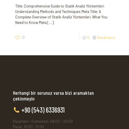
Title: Comprehensive Guide to Statik Analiz Yöntemleri:
Understanding Methods and Techniques Meta Title: A
Complete Overview of Statik Analiz Yöntemleri: What You
Need to Know Meta
[…]
0
0
Read more
Herhangi bir sorunuz varsa bizi aramaktan
çekinmeyin
+90 (543) 6336931
Pazartesi - Cumartesi, 09:00 - 20:00
Pazar, 12:00 - 17:00