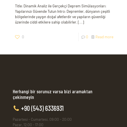
Title: Dinamik Analiz ile Gerçekçi Deprem Simülasyonları:
Yapılarınızı Güvende Tutun Intro: Depremler, dünyanın çeşitli
bölgelerinde yaygın doğal afetlerdir ve yapıların güvenliği
üzerinde ciddi etkilere sahip olabilirler.
[…]
0
0
Read more
Herhangi bir sorunuz varsa bizi aramaktan
çekinmeyin
+90 (543) 6336931
Pazartesi - Cumartesi, 09:00 - 20:00
Pazar, 12:00 - 17:00