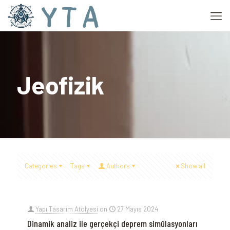
Jeofizik
Categories
Tags
Authors
Show all
Yapı Tasarım Atölyesi
on
27 Mayıs 2024
Dinamik analiz ile gerçekçi deprem simülasyonları