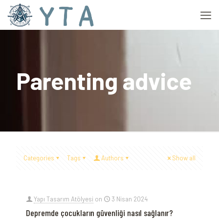
Parenting advice
Categories
Tags
Authors
Show all
Yapı Tasarım Atölyesi
on
3 Nisan 2024
Depremde çocukların güvenliği nasıl sağlanır?