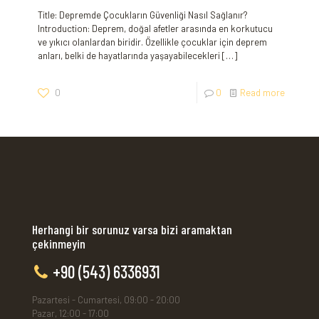
Title: Depremde Çocukların Güvenliği Nasıl Sağlanır?
Introduction: Deprem, doğal afetler arasında en korkutucu
ve yıkıcı olanlardan biridir. Özellikle çocuklar için deprem
anları, belki de hayatlarında yaşayabilecekleri
[…]
0
0
Read more
Herhangi bir sorunuz varsa bizi aramaktan
çekinmeyin
+90 (543) 6336931
Pazartesi - Cumartesi, 09:00 - 20:00
Pazar, 12:00 - 17:00