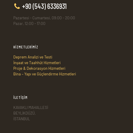
+90 (543) 6336931
Pazartesi - Cumartesi, 09:00 - 20:00
Pazar, 12:00 - 17:00
HİZMETLERİMİZ
Deprem Analizi ve Testi
İnşaat ve Taahhüt Hizmetleri
Proje & Dekorasyon Hizmetleri
Bina – Yapı ve Güçlendirme Hizmetleri
İLETİŞİM
KAVAKLI MAHALLESİ
BEYLİKDÜZÜ,
İSTANBUL