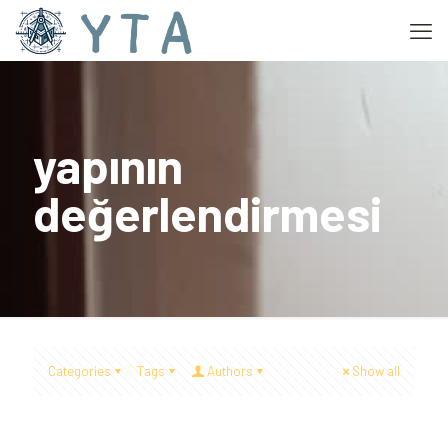
yapının
değerlendirmesi
Categories
Tags
Authors
Show all